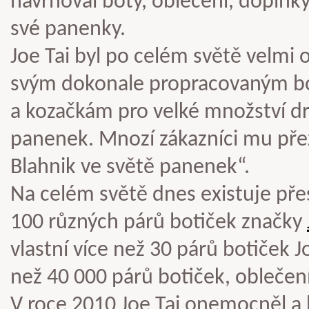
navrhoval boty, oblečení, doplňky
své panenky.
Joe Tai byl po celém světě velmi o
svým dokonale propracovaným b
a kozačkám pro velké množství 
panenek. Mnozí zákazníci mu pře
Blahnik ve světě panenek“.
Na celém světě dnes existuje přes 1
100 různých párů botiček značky
vlastní více než 30 párů botiček J
než 40 000 párů botiček, obleče
V roce 2010 Joe Tai onemocněl a 